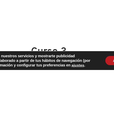
Curso 3
 nuestros servicios y mostrarte publicidad
Plan de acción
laborado a partir de tus hábitos de navegación (por
rmación y configurar tus preferencias en
ajustes
.
Consúltanos si estas interesado en este cu
temario y las condiciones de inscripción 
COMPRAR AHORA