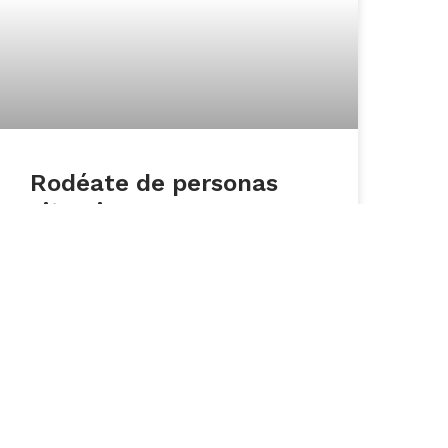
Rodéate de personas
vitamina
Compartir momentos con familiares y
personas queridas, no solamente puede ser
divertido, sino que también, tiene muchos
beneficios para la salud mental.
No se trata únicamente de combatir los
sentimientos de soledad y “distraer”
nuestra mente, sus beneficios van más allá
de eso.
LEER MÁS »